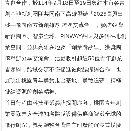
青創合作，於114年9月18日至19日集結本市各青
訊
創基地新創團隊共同南下高雄舉辦「2025高興出
息
桃—飛向南方新創雄厚 跨區交流會」，參訪亞灣
公
告
新創園區、智崴全球、PINWAY品味與多個在地創
便
業空間，並與高雄在地及「創業歸故里」獲獎團
民
隊舉辦分享交流會。活動吸引超過50位青年創業
服
務
者參與，跨域交流不僅促進彼此認識與合作，也
桃
展現出桃園青年勇於走出基地、勇敢追夢、積極
青
資
鏈結資源的創業精神。
源
首日行程由科技產業參訪揭開序幕，桃園青年創
基
業團隊走入全球知名體感設備供應商智崴全球的
地
介
飛行劇院，親身體驗台灣自主研發的沉浸式模擬