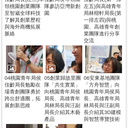
領桃園創業團隊
隊參訪亞灣新創
左五)與高雄青年
至智崴全球科技
園
局林楷軒局長(第
了解其創業歷程
一排左四)與桃
與海外商機拓展
園、高雄青年創
脈絡
業團隊進行分享
交流
04桃園青年局侯
05創業歸故里團
06安東基地團隊
佳齡局長勉勵在
隊「共生實業」
「方舟智慧」向
場青創團隊勇於
向桃園青年局侯
桃園青年局侯局
跨出舒適圈，拓
局長、高雄青年
長、高雄青年局
展創新思維
局林局長與汪副
林局長與汪副局
局長介紹其木藝
長介紹其3D建模
產品
與智慧導覽技術