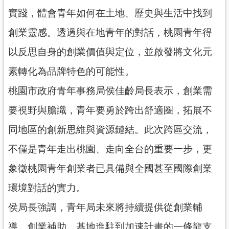
導
實踐，體會青年如何在土地、歷史與生活中找到
覽
創業靈感。透過與在地青年的對話，桃園青年得
市
以反思自身的創業價值與定位，並啟發將文化元
政
信
素轉化為品牌特色的可能性。
箱
桃園市政府青年事務局侯佳齡局長表示，創業需
桃
要視野與膽識，青年要勇於跨出舒適圈，拓展不
園
市
同地區的創新思維與資源鏈結。此次跨區交流，
政
不僅是青年走出桃園、走向全台的重要一步，更
府
象徵桃園青年創業者已具備與全國甚至國際創業
隱
環境對話的實力。
私
權
侯局長強調，青年局未來將持續提供從創業輔
政
策
導、創業補助、基地進駐到加速計畫的一條龍支