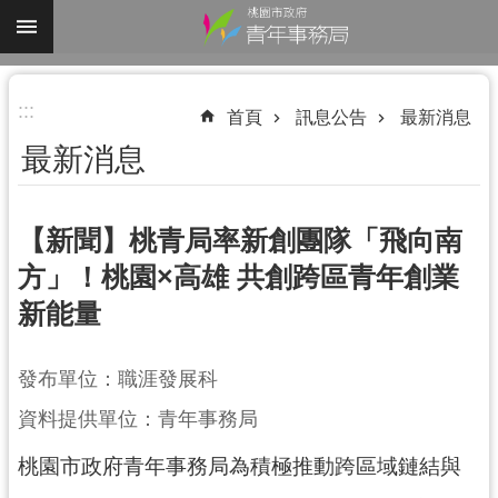
跳到主要內容區塊
進
:::
階
首頁
訊息公告
最新消息
搜
最新消息
尋
【新聞】桃青局率新創團隊「飛向南
方」！桃園×高雄 共創跨區青年創業
認
新能量
識
我
們
發布單位：職涯發展科
業
資料提供單位：青年事務局
務
桃園市政府青年事務局為積極推動跨區域鏈結與
資
訊