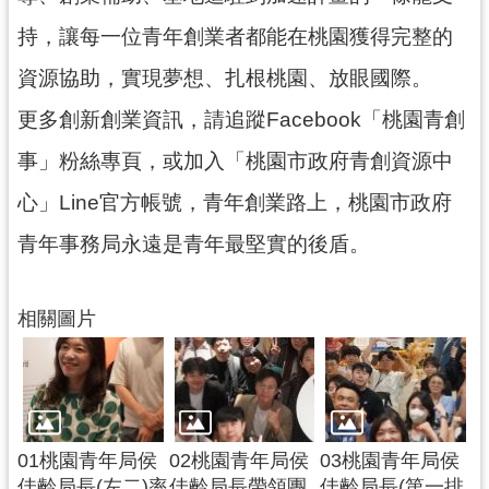
網
持，讓每一位青年創業者都能在桃園獲得完整的
站
資源協助，實現夢想、扎根桃園、放眼國際。
安
全
更多創新創業資訊，請追蹤Facebook「桃園青創
政
事」粉絲專頁，或加入「桃園市政府青創資源中
策
心」Line官方帳號，青年創業路上，桃園市政府
政
府
青年事務局永遠是青年最堅實的後盾。
網
站
資
相關圖片
料
開
放
宣
告
01桃園青年局侯
02桃園青年局侯
03桃園青年局侯
佳齡局長(左二)率
佳齡局長帶領團
佳齡局長(第一排