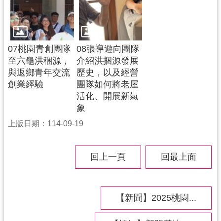
07桃園青創團隊
08張導遊向團隊
至六龜洪稇源，
介紹洪捆源發展
與返鄉青年交流
歷史，以及經營
創業經驗
團隊如何將老屋
活化、開展新氣
象
上版日期：114-09-19
回上一頁
回最上面
【新聞】2025桃園...