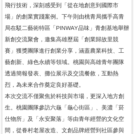
紹
飛行技術，深刻感受到「從在地創意到國際市
相
場」的創業實踐案例。下午則由桃青局攜手高青
關
連
局在駁二藝術特區「PINWAY品味」青創基地舉辦
結
新創交流聚會，邀集高雄歷屆「創業歸故里競
政
賽」獲獎團隊進行創業分享，涵蓋農業科技、工
府
資
藝創新、綠色永續等領域。桃園與高雄青年團隊
訊
透過簡報發表、攤位展示及交流餐敘，互動熱
公
開
烈，為未來合作奠定良好基礎。
本次交流不僅聚焦於科技與市場，更深入地方創
回
首
生。桃園團隊參訪六龜「龜心街區」、美濃「菸
頁
仕物所」及「永安聚落」等由青年經營的文化空
網
間，從眷村老屋改造、文創品牌經營到社區參與
站