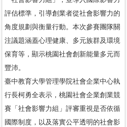
網
評估標準，引導創業者從社會影響力的
站
安
角度規劃與衡量行動。本次參賽團隊關
全
政
注議題涵蓋心理健康、多元族群及環境
策
保育等，顯示桃園社會創新能量多元而
政
府
豐沛。
網
站
臺中教育大學管理學院社會企業中心執
資
料
行長柯勇全表示，桃園社會企業創業競
開
放
賽「社會影響力組」評審重視是否依循
宣
告
國際制度，以及落實公平透明的社會影