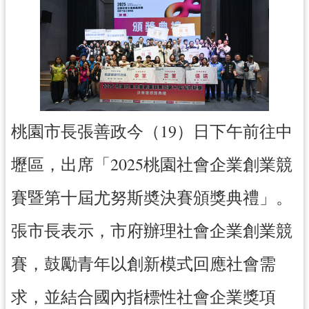
訊
息
公
告
便
民
桃園市長張善政今（19）日下午前往中
服
務
壢區，出席「2025桃園社會企業創業競
桃
賽暨第十屆尤努斯奬決賽頒獎典禮」。
青
資
張市長表示，市府辦理社會企業創業競
源
基
賽，鼓勵青年以創新模式回應社會需
地
介
求，並結合國內指標性社會企業獎項