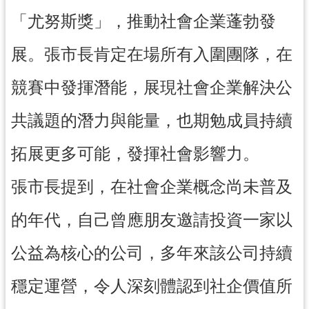
紹
「尤努斯獎」，推動社會企業蓬勃發
相
關
展。張市長肯定在場所有入圍團隊，在
連
結
競賽中發揮潛能，展現社會企業解決公
政
共議題的潛力與能量，也期勉成員持續
府
資
拓展更多可能，發揮社會影響力。
訊
公
張市長提到，在社會企業概念尚未普及
開
的年代，自己曾應朋友邀請投資一家以
回
首
公益為核心的公司，多年來該公司持續
頁
穩定運營，令人深刻體認到社企價值所
網
站