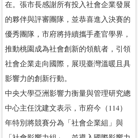
在。張市長感謝所有投入社會企業發展
導
覽
的夥伴與評審團隊，並恭喜進入決賽的
市
優秀團隊，市府將持續攜手產官學界，
政
信
推動桃園成為社會創新的領航者，引領
箱
桃
社會企業走向國際，展現臺灣溫暖且具
園
市
影響力的創新行動。
政
府
中央大學亞洲影響力衡量與管理研究總
隱
中心主任沈建文表示，市府今（114）
私
權
年特別將競賽分為「社會企業組」與
政
策
「社會影響力組」，並導入國際影響力