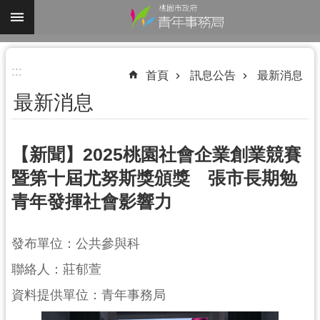
跳到主要內容區塊
進
:::
階
首頁
訊息公告
最新消息
搜
最新消息
尋
【新聞】2025桃園社會企業創業競賽
暨第十屆尤努斯獎頒獎 張市長期勉
認
青年發揮社會影響力
識
我
們
發布單位：公共參與科
業
聯絡人：莊郁萱
務
資料提供單位：青年事務局
資
訊