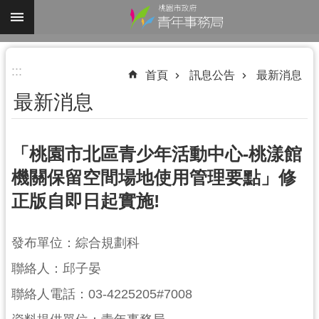
跳到主要內容區塊
進
:::
階
首頁
訊息公告
最新消息
搜
最新消息
尋
「桃園市北區青少年活動中心-桃漾館
機關保留空間場地使用管理要點」修
認
正版自即日起實施!
識
我
們
發布單位：綜合規劃科
業
聯絡人：邱子晏
務
聯絡人電話：03-4225205#7008
資
訊