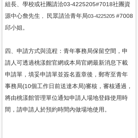
紹
組長、學校或社團請洽03-4225205#7018社團資
相
源中心詹先生
民眾請洽青年局
#7008
，
03-4225205
關
邱小姐。
連
結
政
四、申請方式與流程：青年事務局保留空間，申
府
請人可透過桃漾館官網或本局官網最新消息下載
資
訊
申請單，填妥申請單並簽名蓋章後，郵寄至青年
公
開
事務局(10個工作日前送達本局)審核，審核通過，
將由桃漾館管理單位通知申請人場地登錄使用時
回
間，請申請人於預約時間內做場地使用。
首
頁
網
站