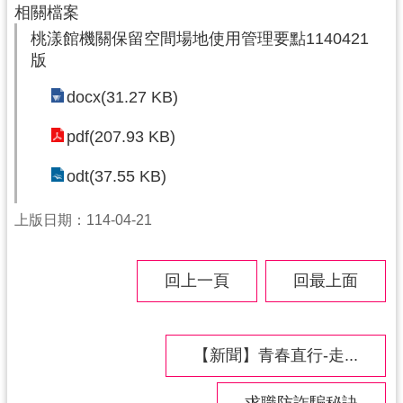
相關檔案
導
桃漾館機關保留空間場地使用管理要點1140421
覽
版
市
docx(31.27 KB)
政
信
pdf(207.93 KB)
箱
odt(37.55 KB)
桃
園
上版日期：114-04-21
市
政
府
回上一頁
回最上面
隱
私
權
【新聞】青春直行-走...
政
策
求職防詐騙秘訣