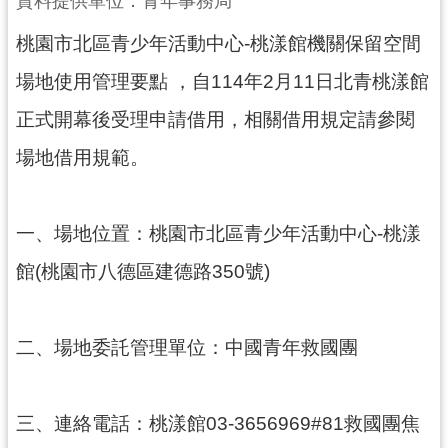
資料提供單位：青年事務局
訊
桃園市北區青少年活動中心-桃漾館機關保留空間
息
場地使用管理要點 ，自114年2月11日北青桃漾館
公
告
正式開幕後受理申請借用，相關借用規定請參閱
便
場地借用規範。
民
服
務
一、場地位置：桃園市北區青少年活動中心-桃漾
桃
館(桃園市八德區建德路350號)
青
資
源
二、場地委託管理單位：中國青年救國團
基
地
三、連絡電話：桃漾館03-3656969#81救國團焦
介