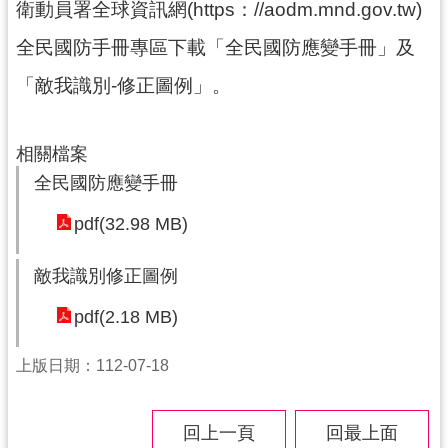
衛動員署全球資訊網(https：//aodm.mnd.gov.tw)
訊
全民國防手冊專區下載「全民國防應變手冊」及
息
「敵我識別-修正圖例」。
公
告
便
相關檔案
民
全民國防應變手冊
服
務
pdf(32.98 MB)
桃
敵我識別修正圖例
青
資
pdf(2.18 MB)
源
上版日期：112-07-18
基
地
介
回上一頁
回最上面