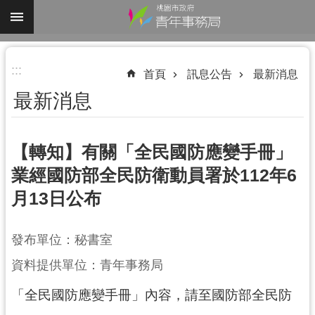
跳到主要內容區塊
進
:::
階
首頁
訊息公告
最新消息
搜
最新消息
尋
【轉知】有關「全民國防應變手冊」
業經國防部全民防衛動員署於112年6
認
月13日公布
識
我
們
發布單位：秘書室
業
資料提供單位：青年事務局
務
「全民國防應變手冊」內容，請至國防部全民防
資
訊