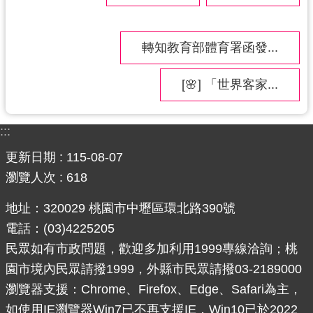
紹
相
關
轉知教育部體育署函發...
連
結
[🌸] 「世界客家...
政
府
:::
資
更新日期
115-08-07
訊
公
瀏覽人次
618
開
地址：320029 桃園市中壢區環北路390號
電話：(03)4225205
回
首
民眾如有市政問題，歡迎多加利用1999專線洽詢；桃
頁
園市境內民眾請撥1999，外縣市民眾請撥03-2189000
瀏覽器支援：Chrome、Firefox、Edge、Safari為主，
網
如使用IE瀏覽器Win7已不再支援IE，Win10已於2022
站