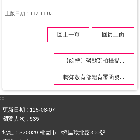
訊
上版日期：112-11-03
息
公
告
回上一頁
回最上面
便
民
【函轉】勞動部拍攝提...
服
務
轉知教育部體育署函發...
桃
青
資
:::
源
更新日期
115-08-07
基
瀏覽人次
535
地
地址：320029 桃園市中壢區環北路390號
介