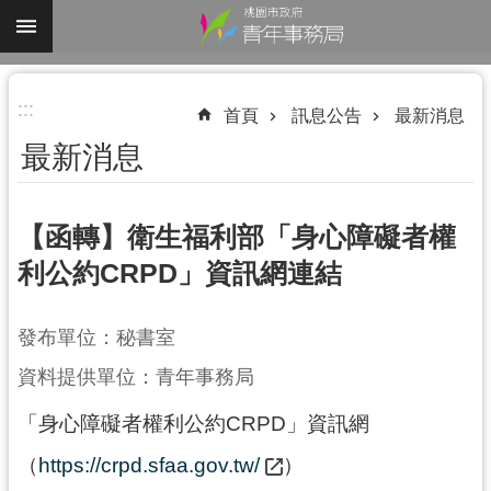
跳到主要內容區塊
進
:::
階
首頁
訊息公告
最新消息
搜
最新消息
尋
【函轉】衛生福利部「身心障礙者權
利公約CRPD」資訊網連結
認
識
我
發布單位：秘書室
們
資料提供單位：青年事務局
業
「身心障礙者權利公約CRPD」資訊網
務
資
（
https://crpd.sfaa.gov.tw/
）
訊