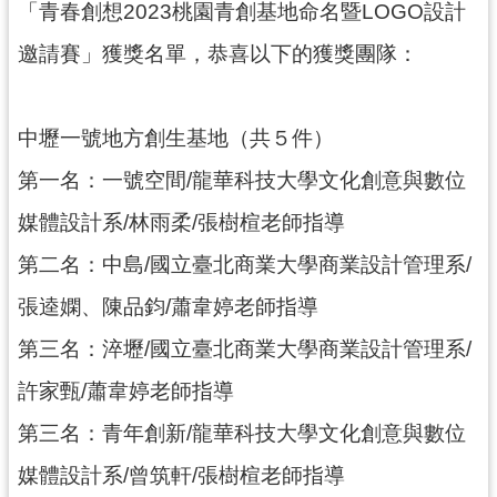
「青春創想2023桃園青創基地命名暨LOGO設計
訊
邀請賽」獲獎名單，恭喜以下的獲獎團隊：
息
公
告
中壢一號地方創生基地（共５件）
便
第一名：一號空間/龍華科技大學文化創意與數位
民
服
媒體設計系/林雨柔/張樹楦老師指導
務
第二名：中島/國立臺北商業大學商業設計管理系/
桃
張逵嫻、陳品鈞/蕭韋婷老師指導
青
資
第三名：淬壢/國立臺北商業大學商業設計管理系/
源
許家甄/蕭韋婷老師指導
基
第三名：青年創新/龍華科技大學文化創意與數位
地
介
媒體設計系/曾筑軒/張樹楦老師指導