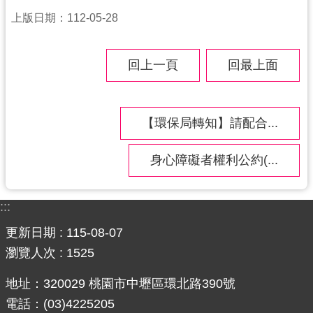
上版日期：112-05-28
網
站
安
回上一頁
回最上面
全
政
策
【環保局轉知】請配合...
政
府
身心障礙者權利公約(...
網
站
資
:::
料
更新日期
115-08-07
開
放
瀏覽人次
1525
宣
地址：320029 桃園市中壢區環北路390號
告
電話：(03)4225205