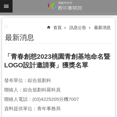
跳到主要內容區塊
進
:::
階
首頁
訊息公告
最新消息
搜
最新消息
尋
「青春創想2023桃園青創基地命名暨
LOGO設計邀請賽」獲獎名單
認
識
我
發布單位：綜合規劃科
們
聯絡人：綜合規劃科羅科員
業
聯絡人電話：(03)4225205分機7007
務
資料提供單位：青年事務局
資
訊