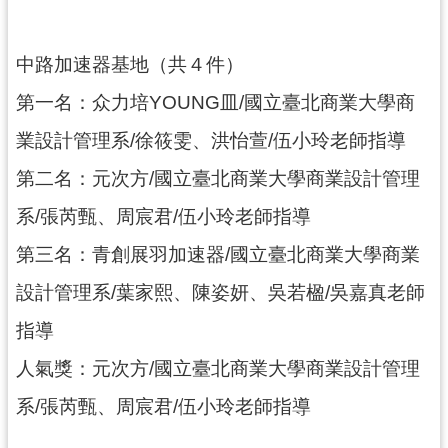
導
覽
中路加速器基地（共４件）
市
第一名：众力培YOUNG皿/國立臺北商業大學商
政
信
業設計管理系/徐筱雯、洪怡萱/伍小玲老師指導
箱
第二名：元次方/國立臺北商業大學商業設計管理
桃
系/張芮甄、周宸君/伍小玲老師指導
園
市
第三名：青創展羽加速器/國立臺北商業大學商業
政
設計管理系/葉家熙、陳姿妍、吳若楹/吳嘉真老師
府
指導
隱
私
人氣獎：元次方/國立臺北商業大學商業設計管理
權
系/張芮甄、周宸君/伍小玲老師指導
政
策