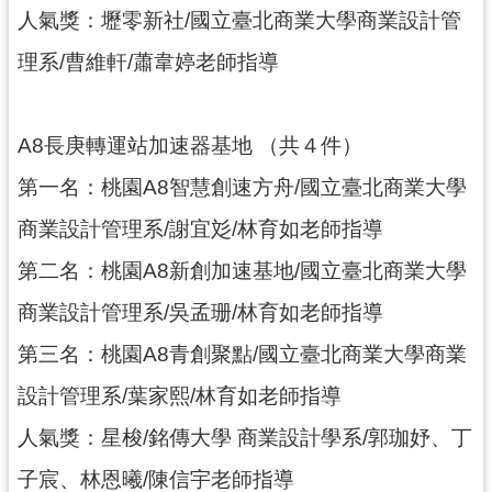
紹
人氣獎：壢零新社/國立臺北商業大學商業設計管
相
理系/曹維軒/蕭韋婷老師指導
關
連
結
A8長庚轉運站加速器基地 （共４件）
政
第一名：桃園A8智慧創速方舟/國立臺北商業大學
府
資
商業設計管理系/謝宜彣/林育如老師指導
訊
第二名：桃園A8新創加速基地/國立臺北商業大學
公
開
商業設計管理系/吳孟珊/林育如老師指導
第三名：桃園A8青創聚點/國立臺北商業大學商業
回
首
設計管理系/葉家熙/林育如老師指導
頁
人氣獎：星梭/銘傳大學 商業設計學系/郭珈妤、丁
網
子宸、林恩曦/陳信宇老師指導
站