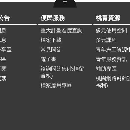
公告
便民服務
桃青資源
消息
重大計畫進度查詢
多元使用空間
訊息
檔案下載
多元課程
分享區
常見問答
青年志工資源
專區
電子書
青年服務資訊
訂閱
諮詢問答集(心情留
補助專區
言板)
花絮
桃園網路e指通
檔案應用專區
福利)