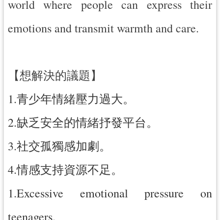
world where people can express their
網
emotions and transmit warmth and care.
站
安
全
政
【想解決的議題】
策
政
1.青少年情緒壓力過大。
府
網
2.缺乏安全的情緒抒發平台。
站
資
3.社交孤獨感加劇。
料
開
4.情感支持資源不足。
放
宣
1.Excessive emotional pressure on
告
teenagers.