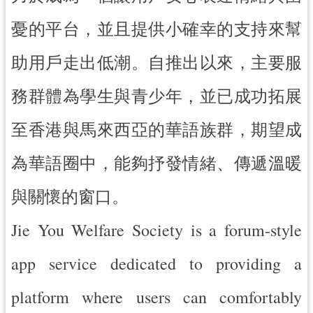
紹
憂的平台，並且提供小確幸的支持來幫
相
關
助用戶走出低潮。自推出以來，主要服
連
結
務群體為學生與青少年，並已成功拓展
政
府
至香港與馬來西亞的華語族群，期望成
資
訊
為華語圈中，能夠抒發情緒、傳遞溫暖
公
開
與關懷的窗口。
Jie You Welfare Society is a forum-style
回
首
app service dedicated to providing a
頁
platform where users can comfortably
網
站