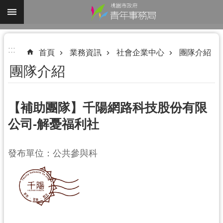
跳到主要內容區塊
進
:::
階
首頁
業務資訊
社會企業中心
團隊介紹
搜
團隊介紹
尋
【補助團隊】千陽網路科技股份有限
公司-解憂福利社
認
識
我
發布單位：公共參與科
們
業
務
資
訊