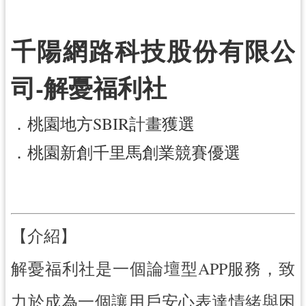
訊
千陽網路科技股份有限公
息
公
告
司-解憂福利社
便
民
．桃園地方SBIR計畫獲選
服
．桃園新創千里馬創業競賽優選
務
桃
青
資
源
【介紹】
基
解憂福利社是一個論壇型APP服務，致
地
介
力於成為一個讓用戶安心表達情緒與困