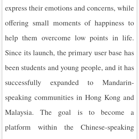
express their emotions and concerns, while
導
覽
offering small moments of happiness to
市
政
help them overcome low points in life.
信
箱
Since its launch, the primary user base has
桃
been students and young people, and it has
園
市
successfully expanded to Mandarin-
政
府
speaking communities in Hong Kong and
隱
Malaysia. The goal is to become a
私
權
platform within the Chinese-speaking
政
策