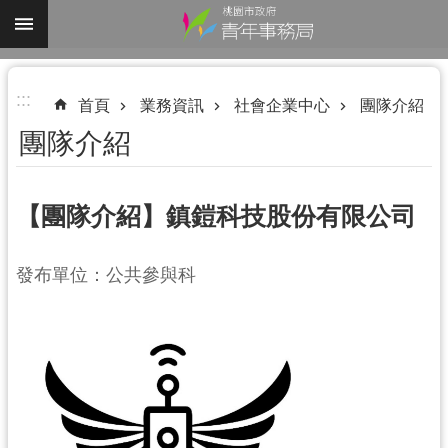
跳到主要內容區塊
進
:::
階
首頁
業務資訊
社會企業中心
團隊介紹
搜
團隊介紹
尋
【團隊介紹】鎮鎧科技股份有限公司
認
發布單位：公共參與科
識
我
們
業
務
資
訊