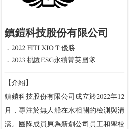
訊
息
公
鎮鎧科技股份有限公司
告
便
．2022 FITI XIO T 優勝
民
服
．2023 桃園ESG永續菁英團隊
務
桃
【介紹】
青
資
鎮鎧科技股份有限公司成立於2022年12
源
月，專注於無人船在水相關的檢測與清
基
地
潔。團隊成員原為新創公司員工和學校
介