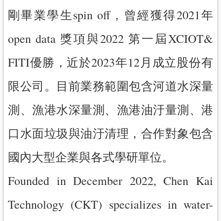
紹
剛畢業學生spin off，曾經獲得2021年
相
關
open data 獎項與2022 第一屆XCIOT&
連
結
FITI優勝，近於2023年12月成立股份有
政
限公司。目前業務範圍包含河道水深量
府
資
測、漁港水深量測、漁港油汙量測、港
訊
公
口水面垃圾與油汙清理，合作對象包含
開
國內大型企業與各式學研單位。
回
首
Founded in December 2022, Chen Kai
頁
Technology (CKT) specializes in water-
網
站