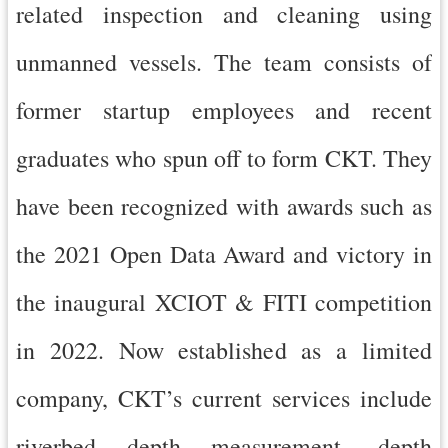
related inspection and cleaning using
導
覽
unmanned vessels. The team consists of
市
former startup employees and recent
政
信
graduates who spun off to form CKT. They
箱
桃
have been recognized with awards such as
園
市
the 2021 Open Data Award and victory in
政
府
the inaugural XCIOT & FITI competition
隱
in 2022. Now established as a limited
私
權
company, CKT’s current services include
政
策
riverbed depth measurement, depth