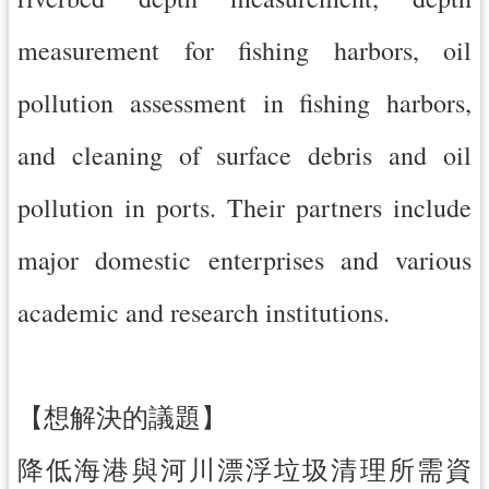
網
measurement for fishing harbors, oil
站
安
pollution assessment in fishing harbors,
全
政
and cleaning of surface debris and oil
策
pollution in ports. Their partners include
政
府
major domestic enterprises and various
網
站
academic and research institutions.
資
料
開
放
【想解決的議題】
宣
告
降低海港與河川漂浮垃圾清理所需資