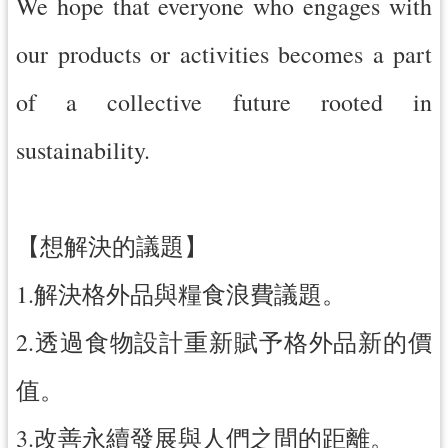
We hope that everyone who engages with
網
our products or activities becomes a part
站
安
of a collective future rooted in
全
政
sustainability.
策
政
府
【想解決的議題】
網
站
1.解決格外品與糧食浪費議題。
資
料
2.透過食物設計重新賦予格外品新的價
開
放
值。
宣
告
3.改善永續發展與人們之間的距離。