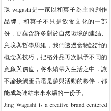
紹
璟 wagashi是一家以和菓子為主的創作
相
關
品牌，和菓子不只是飲食文化的一部
連
結
份，更蘊含許多對於自然環境的連結、
政
意境與哲學思維，我們透過食物設計的
府
資
概念與技巧，把格外品再次賦予不同的
訊
公
意象與價值，將永續帶入生活之中，讓
開
不論接觸產品還是參與活動的夥伴，都
回
首
能成為連結未來永續的一份子。
頁
Jing Wagashi is a creative brand centered
網
站