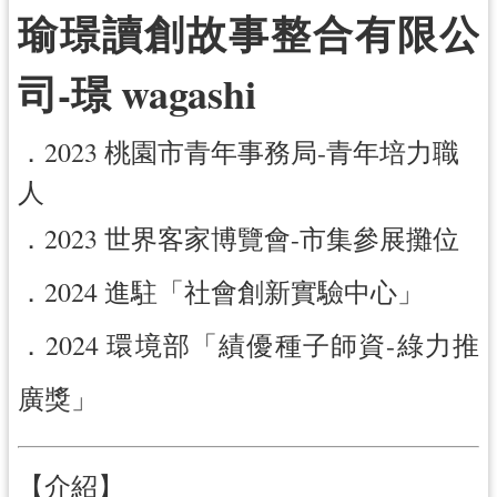
瑜璟讀創故事整合有限公
訊
息
司-璟 wagashi
公
告
．2023 桃園市青年事務局-青年培力職
便
人
民
服
．2023 世界客家博覽會-市集參展攤位
務
．2024 進駐「社會創新實驗中心」
桃
青
．2024 環境部「績優種子師資-綠力推
資
源
廣獎」
基
地
介
【介紹】