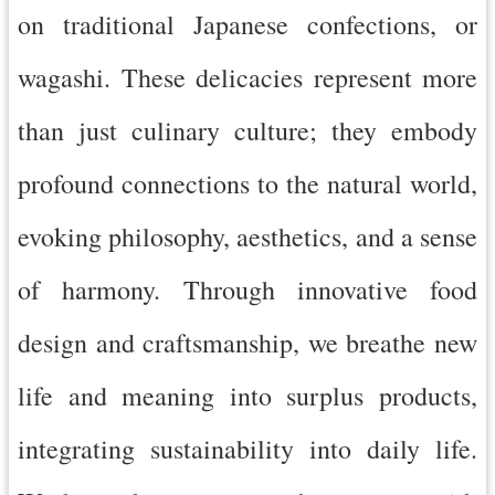
on traditional Japanese confections, or
導
覽
wagashi. These delicacies represent more
市
政
than just culinary culture; they embody
信
箱
profound connections to the natural world,
桃
evoking philosophy, aesthetics, and a sense
園
市
of harmony. Through innovative food
政
府
design and craftsmanship, we breathe new
隱
life and meaning into surplus products,
私
權
integrating sustainability into daily life.
政
策