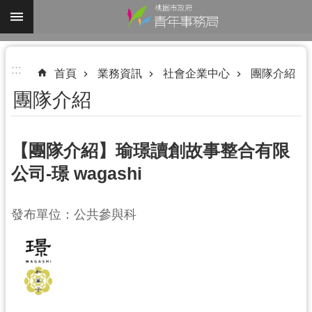
跳到主要內容區塊
進
:::
階
首頁
業務資訊
社會企業中心
團隊介紹
搜
團隊介紹
尋
【團隊介紹】瑜璟讀創故事整合有限
公司-璟 wagashi
認
識
我
發布單位：公共參與科
們
業
務
資
訊