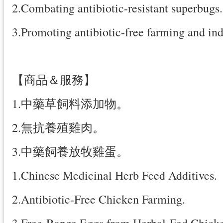
2.Combating antibiotic-resistant superbugs.
3.Promoting antibiotic-free farming and ind
【商品＆服務】
1.中藥草飼料添加物。
2.無抗養殖雞肉。
3.中藥飼養放牧雞蛋。
1.Chinese Medicinal Herb Feed Additives.
2.Antibiotic-Free Chicken Farming.
3.Free-Range Eggs from Herbal-Fed Chicke