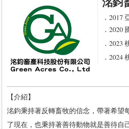
洺鈞
．201
．202
．2023
．2024
【介紹】
洺鈞秉持著反轉畜牧的信念，帶著希望
了現在，也秉持著善待動物就是善待自