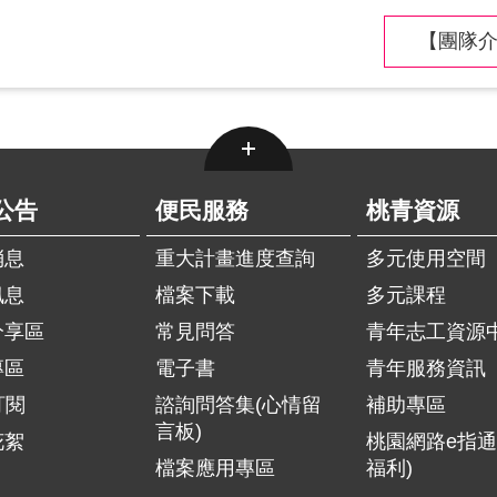
【團隊介
公告
便民服務
桃青資源
消息
重大計畫進度查詢
多元使用空間
訊息
檔案下載
多元課程
分享區
常見問答
青年志工資源
專區
電子書
青年服務資訊
訂閱
諮詢問答集(心情留
補助專區
言板)
花絮
桃園網路e指通
檔案應用專區
福利)