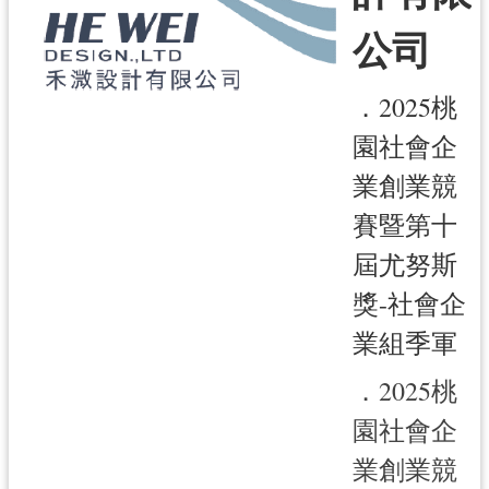
公司
訊
息
公
．2025桃
告
園社會企
便
業創業競
民
服
賽暨第十
務
屆尤努斯
桃
獎-社會企
青
業組季軍
資
源
．2025桃
基
園社會企
地
介
業創業競