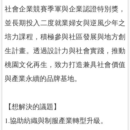
社會企業競賽季軍與企業認證特別獎，
網
站
並長期投入二度就業婦女與逆風少年之
安
全
培力課程，積極參與社區發展與地方創
政
策
生計畫。透過設計力與社會實踐，推動
政
府
桃園文化再生，致力打造兼具社會價值
網
站
與產業永續的品牌基地。
資
料
開
放
【想解決的議題】
宣
告
1.協助紡織與制服產業轉型升級。