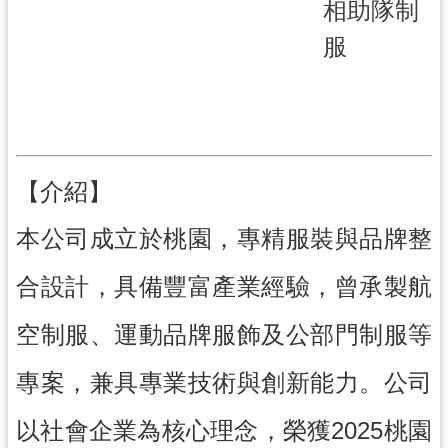
相助隊制
導
服
覽
市
政
信
箱
【介紹】
桃
園
本公司成立於桃園，專精服裝與品牌整
市
政
合設計，具備豐富產業經驗，曾承製航
府
空制服、運動品牌服飾及公部門制服等
隱
私
專案，兼具專業技術與創新能力。公司
權
政
以社會企業為核心理念，榮獲2025桃園
策