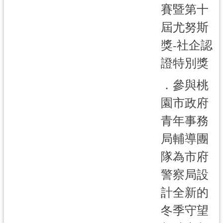
紹
賽暨第十
相
屆尤努斯
關
獎-社企認
連
結
證特別獎
政
．參與桃
府
園市政府
資
訊
青年事務
公
局輔導團
開
隊為市府
回
警察局設
首
頁
計全新的
冬季守望
網
站