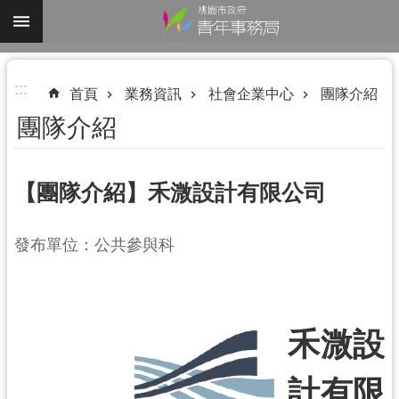
跳到主要內容區塊
進
:::
階
首頁
業務資訊
社會企業中心
團隊介紹
搜
團隊介紹
尋
【團隊介紹】禾溦設計有限公司
認
發布單位：公共參與科
識
我
們
禾溦設
業
務
資
計有限
訊