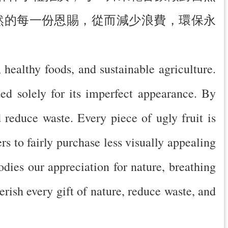
然的每一份恩賜，從而減少浪費，環保永
 healthy foods, and sustainable agriculture.
ed solely for its imperfect appearance. By
 reduce waste. Every piece of ugly fruit is
rs to fairly purchase less visually appealing
odies our appreciation for nature, breathing
erish every gift of nature, reduce waste, and