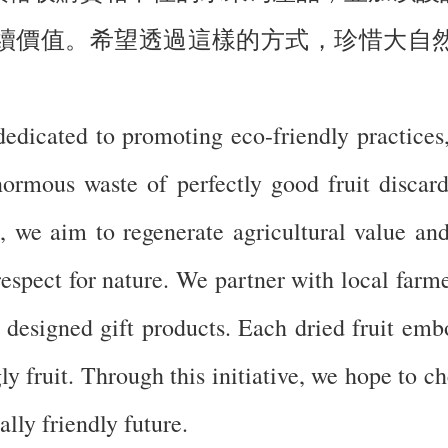
續價值。希望透過這樣的方式，珍惜大自
edicated to promoting eco-friendly practices,
rmous waste of perfectly good fruit discard
, we aim to regenerate agricultural value and
espect for nature. We partner with local farme
 designed gift products. Each dried fruit emb
ly fruit. Through this initiative, we hope to ch
lly friendly future.