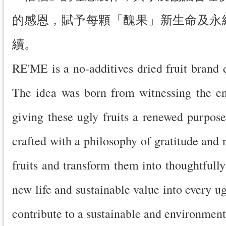
的感恩，賦予每顆「醜果」新生命及永
續。
RE'ME is a no-additives dried fruit brand d
The idea was born from witnessing the eno
giving these ugly fruits a renewed purpose
crafted with a philosophy of gratitude and r
fruits and transform them into thoughtfully
new life and sustainable value into every ug
contribute to a sustainable and environmenta