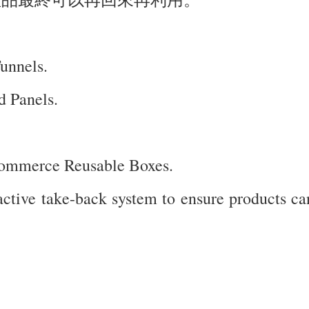
unnels.
d Panels.
Commerce Reusable Boxes.
active take-back system to ensure products can