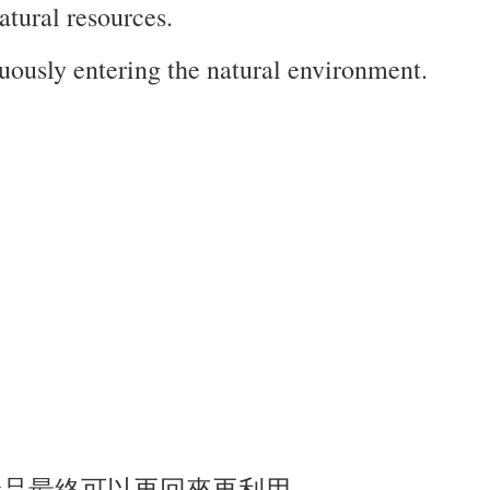
atural resources.
uously entering the natural environment.
產品最終可以再回來再利用。