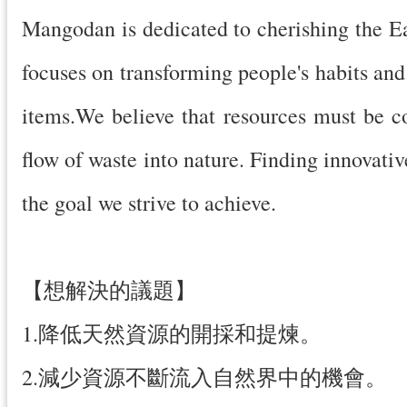
Mangodan is dedicated to cherishing the E
focuses on transforming people's habits and
items.We believe that resources must be c
flow of waste into nature. Finding innovati
the goal we strive to achieve.
【想解決的議題】
1.降低天然資源的開採和提煉。
2.減少資源不斷流入自然界中的機會。