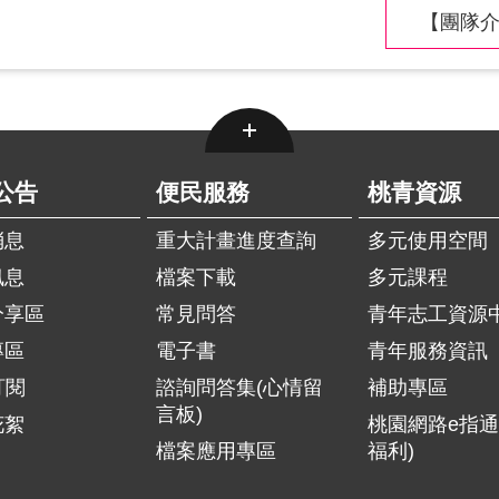
【團隊介
公告
便民服務
桃青資源
消息
重大計畫進度查詢
多元使用空間
訊息
檔案下載
多元課程
分享區
常見問答
青年志工資源
專區
電子書
青年服務資訊
訂閱
諮詢問答集(心情留
補助專區
言板)
花絮
桃園網路e指通
檔案應用專區
福利)