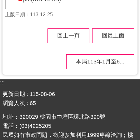
訊
上版日期：113-12-25
息
公
告
回上一頁
回最上面
便
民
本局113年1月至6...
服
務
桃
:::
青
更新日期
115-08-06
資
瀏覽人次
65
源
地址：320029 桃園市中壢區環北路390號
基
地
電話：(03)4225205
介
民眾如有市政問題，歡迎多加利用1999專線洽詢；桃