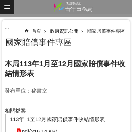
跳到主要內容區塊
進
:::
階
首頁
政府資訊公開
國家賠償事件專區
搜
國家賠償事件專區
尋
本局113年1月至12月國家賠償事件收
結情形表
認
識
我
發布單位：秘書室
們
業
相關檔案
務
113年_1至12月國家賠償事件收結情形表
資
訊
pdf(316.14 KB)