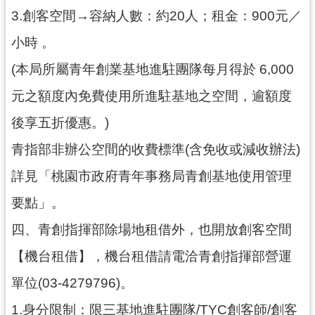
紹
3.創客空間→容納人數：約20人；租金：900元／
相
小時 。
關
連
(本局所屬青年創業基地進駐團隊每月得於 6,000
結
元之額度內免費使用所進駐基地之空間，逾額度
政
後享五折優惠。)
府
資
青指部非辦公空間的收費標準(含免收或減收辦法)
訊
詳見「桃園市政府青年事務局青創基地使用管理
公
開
要點」。
四、青創指揮部除場地租借外，也開放創客空間
回
首
【機台租借】，機台租借請電洽青創指揮部營運
頁
單位(03-4279796)。
網
1.身分限制：限三基地進駐團隊/TYC創客師/創客
站