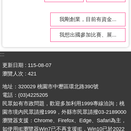
網
站
我剛創業，目前有資金...
安
全
我想出國參加比賽、展...
政
策
:::
政
府
更新日期
115-08-07
網
瀏覽人次
421
站
資
地址：320029 桃園市中壢區環北路390號
料
電話：(03)4225205
開
民眾如有市政問題，歡迎多加利用1999專線洽詢；桃
放
園市境內民眾請撥1999，外縣市民眾請撥03-2189000
宣
告
瀏覽器支援：Chrome、Firefox、Edge、Safari為主，
如使用IE瀏覽器Win7已不再支援IE，Win10已於2022