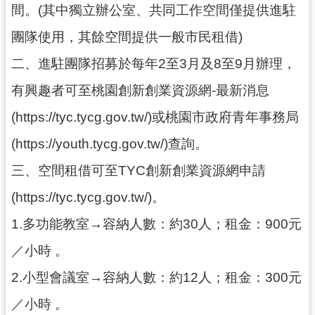
間。(其中獨立辦公室、共同工作空間僅提供進駐
訊
團隊使用，其餘空間提供一般市民租借)
息
公
二、進駐團隊招募於每年2至3月及8至9月辦理，
告
有興趣者可至桃園創新創業資源網-最新消息
便
(https://tyc.tycg.gov.tw/)或桃園市政府青年事務局
民
服
(https://youth.tycg.gov.tw/)查詢。
務
三、空間租借可至TYC創新創業資源網申請
桃
(https://tyc.tycg.gov.tw/)。
青
資
1.多功能教室→容納人數：約30人；租金：900元
源
／小時 。
基
2.小型會議室→容納人數：約12人；租金：300元
地
介
／小時 。