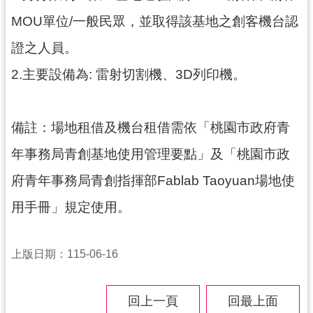
導
MOU單位/一般民眾，並取得該基地之創客機台認
覽
證之人員。
市
2.主要設備為: 雷射切割機、3D列印機。
政
信
箱
備註：場地租借及機台租借需依「桃園市政府青
桃
年事務局青創基地使用管理要點」及「桃園市政
園
市
府青年事務局青創指揮部Fablab Taoyuan場地使
政
府
用手冊」規定使用。
隱
上版日期：115-06-16
私
權
政
回上一頁
回最上面
策