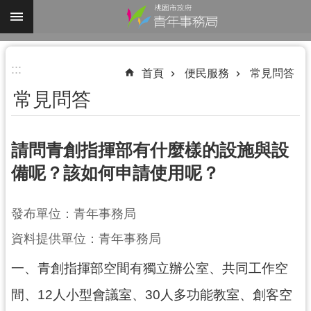
跳到主要內容區塊
進
:::
階
首頁
便民服務
常見問答
搜
常見問答
尋
請問青創指揮部有什麼樣的設施與設
備呢？該如何申請使用呢？
認
識
我
發布單位：青年事務局
們
資料提供單位：青年事務局
業
一、青創指揮部空間有獨立辦公室、共同工作空
務
資
間、12人小型會議室、30人多功能教室、創客空
訊