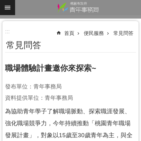
跳到主要內容區塊
進
:::
階
首頁
便民服務
常見問答
搜
常見問答
尋
職場體驗計畫邀你來探索~
認
發布單位：青年事務局
識
我
資料提供單位：青年事務局
們
為協助青年學子了解職場脈動、探索職涯發展、
業
強化職場競爭力，今年持續推動「桃園青年職場
務
資
發展計畫」，對象以15歲至30歲青年為主，與全
訊