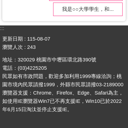
紹
我是○○大學學生，和...
相
關
連
:::
結
更新日期
115-08-07
政
瀏覽人次
243
府
資
地址：320029 桃園市中壢區環北路390號
訊
電話：(03)4225205
公
民眾如有市政問題，歡迎多加利用1999專線洽詢；桃
開
園市境內民眾請撥1999，外縣市民眾請撥03-2189000
瀏覽器支援：Chrome、Firefox、Edge、Safari為主，
回
如使用IE瀏覽器Win7已不再支援IE，Win10已於2022
首
頁
年6月15日淘汰並停止支援IE。
網
站