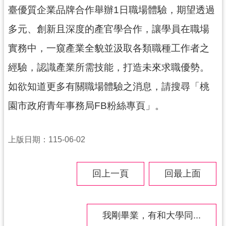
臺優質企業品牌合作舉辦1日職場體驗，期望透過
訊
多元、創新且深度的產官學合作，讓學員在職場
息
公
實務中，一窺產業全貌並汲取各類職種工作者之
告
經驗，認識產業所需技能，打造未來求職優勢。
便
如欲知道更多有關職場體驗之消息，請搜尋「桃
民
服
園市政府青年事務局FB粉絲專頁」。
務
桃
上版日期：115-06-02
青
資
源
回上一頁
回最上面
基
地
介
我剛畢業，有和大學同...