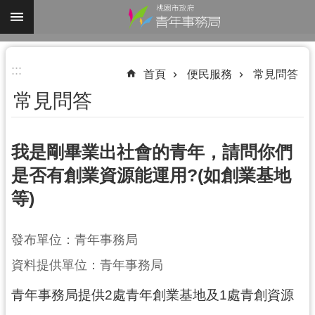
跳到主要內容區塊
進
:::
階
首頁
便民服務
常見問答
搜
常見問答
尋
我是剛畢業出社會的青年，請問你們
是否有創業資源能運用?(如創業基地
認
等)
識
我
們
發布單位：青年事務局
業
資料提供單位：青年事務局
務
青年事務局提供2處青年創業基地及1處青創資源
資
訊