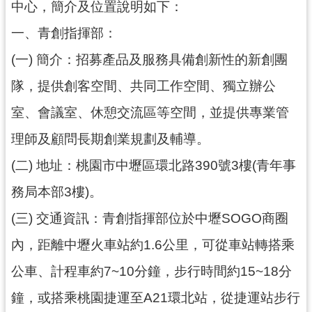
中心，簡介及位置說明如下：
訊
一、青創指揮部：
息
(一) 簡介：招募產品及服務具備創新性的新創團
公
告
隊，提供創客空間、共同工作空間、獨立辦公
便
室、會議室、休憩交流區等空間，並提供專業管
民
理師及顧問長期創業規劃及輔導。
服
務
(二) 地址：桃園市中壢區環北路390號3樓(青年事
桃
務局本部3樓)。
青
資
(三) 交通資訊：青創指揮部位於中壢SOGO商圈
源
內，距離中壢火車站約1.6公里，可從車站轉搭乘
基
公車、計程車約7~10分鐘，步行時間約15~18分
地
介
鐘，或搭乘桃園捷運至A21環北站，從捷運站步行