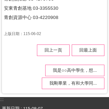
網
安東青創基地 03-3355530
站
青創資源中心 03-4220908
安
全
政
上版日期：115-06-02
策
政
回上一頁
回最上面
府
網
站
資
我是○○高中學生，想...
料
開
我剛畢業，有和大學同...
放
宣
告
:::
更新日期
115-08-07