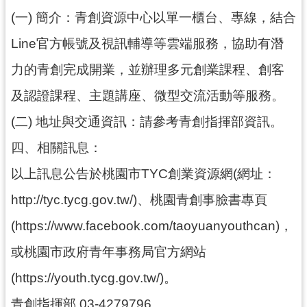
導
(一) 簡介：青創資源中心以單一櫃台、專線，結合
覽
Line官方帳號及視訊輔導等雲端服務，協助有潛
市
力的青創完成開業，並辦理多元創業課程、創客
政
信
及認證課程、主題講座、微型交流活動等服務。
箱
(二) 地址與交通資訊：請參考青創指揮部資訊。
桃
四、相關訊息：
園
市
以上訊息公告於桃園市TYC創業資源網(網址：
政
http://tyc.tycg.gov.tw/)、桃園青創事臉書專頁
府
(https://www.facebook.com/taoyuanyouthcan)，
隱
或桃園市政府青年事務局官方網站
私
權
(https://youth.tycg.gov.tw/)。
政
策
青創指揮部 03-4279796