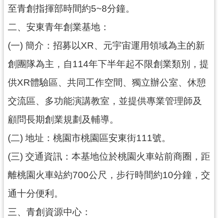
紹
至青創指揮部時間約5~8分鐘。
相
二、安東青年創業基地：
關
連
(一) 簡介：招募以XR、元宇宙運用領域為主的新
結
創團隊為主，自114年下半年起不限創業類別，提
政
供XR體驗區、共同工作空間、獨立辦公室、休憩
府
資
交流區、多功能演講教室，並提供專業管理師及
訊
顧問長期創業規劃及輔導。
公
開
(二) 地址：桃園市桃園區安東街111號。
(三) 交通資訊：本基地位於桃園火車站前商圈，距
回
首
離桃園火車站約700公尺，步行時間約10分鐘，交
頁
通十分便利。
網
三、青創資源中心：
站