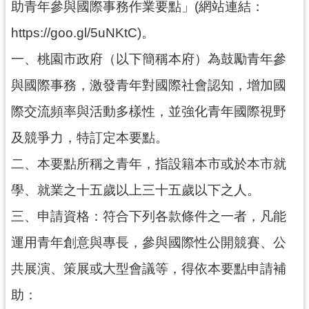
助青年參與國際事務作業要點」(網站連結：
訊
https://goo.gl/5uNKtC)。
息
一、桃園市政府（以下簡稱本府）為鼓勵青年參
公
告
與國際事務，激發青年對國際社會認知，增加國
便
際交流頻率與活動多樣性，並強化青年國際視野
民
及競爭力，特訂定本要點。
服
務
二、本要點所稱之青年，指設籍本市或於本市就
桃
學、就業之十五歲以上三十五歲以下之人。
青
資
三、申請資格：符合下列各款條件之一者，凡能
源
運用青年創意與專長，參與國際性公開競賽、公
基
共展演、策展或大型會議等，得依本要點申請補
地
介
助：