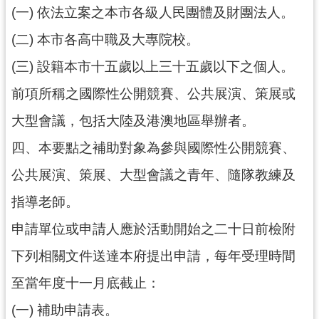
紹
(一) 依法立案之本市各級人民團體及財團法人。
相
(二) 本市各高中職及大專院校。
關
連
(三) 設籍本市十五歲以上三十五歲以下之個人。
結
前項所稱之國際性公開競賽、公共展演、策展或
政
大型會議，包括大陸及港澳地區舉辦者。
府
資
四、本要點之補助對象為參與國際性公開競賽、
訊
公共展演、策展、大型會議之青年、隨隊教練及
公
開
指導老師。
申請單位或申請人應於活動開始之二十日前檢附
回
首
下列相關文件送達本府提出申請，每年受理時間
頁
至當年度十一月底截止：
網
(一) 補助申請表。
站