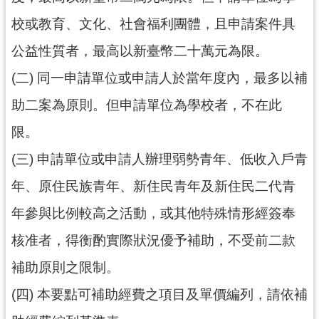
網
校或教育、文化、社會福利團體，且申請案件具
站
公益性質者，最高以新臺幣二十萬元為限。
安
全
(二) 同一申請單位或申請人於當年度內，最多以補
政
助二案為原則。但申請單位為學校者，不在此
策
限。
政
府
(三) 申請單位或申請人辦理弱勢青年、低收入戶青
網
年、原住民族青年、新住民青年及新住民二代青
站
資
年參與比例較高之活動，或其他特殊情形經簽奉
料
核准者，得衡酌實際狀況優予補助，不受前二款
開
放
補助原則之限制。
宣
告
(四) 本要點可補助經費之項目及單價編列，請依補