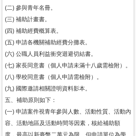
導
(二) 參與青年名冊。
覽
(三) 補助計畫書。
市
(四) 補助經費概算表。
政
信
(五) 申請各機關補助經費分攤表。
箱
(六) 公職人員利益衝突迴避切結書。
桃
(七) 家長同意書（個人申請未滿十八歲需檢附）。
園
市
(八) 學校同意書（個人申請需檢附）。
政
(九) 國際邀請相關證明資料影本。
府
五、補助原則如下：
隱
(一) 申請案件視青年參與人數、活動性質、活動內
私
權
容、活動地區及活動時間等因素，核給補助額
政
策
度，最高以新臺幣二萬元為限。但申請單位為學