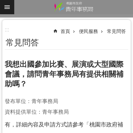
跳到主要內容區塊
進
:::
階
首頁
便民服務
常見問答
搜
常見問答
尋
我想出國參加比賽、展演或大型國際
會議，請問青年事務局有提供相關補
認
助嗎？
識
我
們
發布單位：青年事務局
業
資料提供單位：青年事務局
務
有，詳細內容及申請方式請參考「桃園市政府補
資
訊