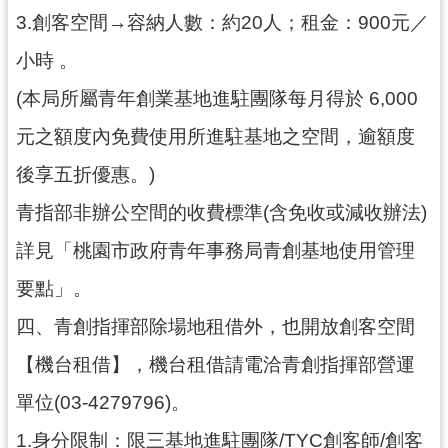
紹
3.創客空間→容納人數：約20人；租金：900元／
相
小時 。
關
連
(本局所屬青年創業基地進駐團隊每月得於 6,000
結
元之額度內免費使用所進駐基地之空間，逾額度
政
後享五折優惠。)
府
資
青指部非辦公空間的收費標準(含免收或減收辦法)
訊
詳見「桃園市政府青年事務局青創基地使用管理
公
開
要點」。
四、青創指揮部除場地租借外，也開放創客空間
回
首
【機台租借】，機台租借請電洽青創指揮部營運
頁
單位(03-4279796)。
網
1.身分限制：限三基地進駐團隊/TYC創客師/創客
站