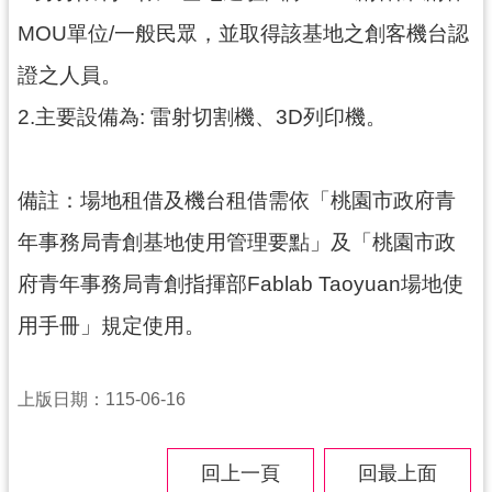
導
MOU單位/一般民眾，並取得該基地之創客機台認
覽
證之人員。
市
2.主要設備為: 雷射切割機、3D列印機。
政
信
箱
備註：場地租借及機台租借需依「桃園市政府青
桃
年事務局青創基地使用管理要點」及「桃園市政
園
市
府青年事務局青創指揮部Fablab Taoyuan場地使
政
府
用手冊」規定使用。
隱
上版日期：115-06-16
私
權
政
回上一頁
回最上面
策