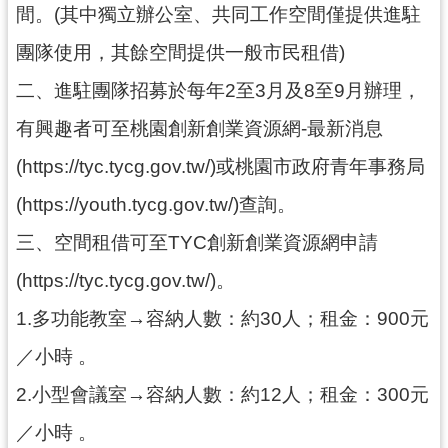
間。(其中獨立辦公室、共同工作空間僅提供進駐
訊
團隊使用，其餘空間提供一般市民租借)
息
公
二、進駐團隊招募於每年2至3月及8至9月辦理，
告
有興趣者可至桃園創新創業資源網-最新消息
便
(https://tyc.tycg.gov.tw/)或桃園市政府青年事務局
民
服
(https://youth.tycg.gov.tw/)查詢。
務
三、空間租借可至TYC創新創業資源網申請
桃
(https://tyc.tycg.gov.tw/)。
青
資
1.多功能教室→容納人數：約30人；租金：900元
源
／小時 。
基
2.小型會議室→容納人數：約12人；租金：300元
地
介
／小時 。