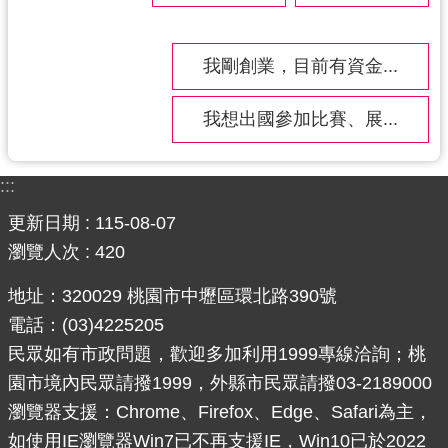
網
站
我剛創業，目前有資金...
安
全
我想出國參加比賽、展...
政
策
:::
政
府
更新日期
115-08-07
網
瀏覽人次
420
站
資
地址：320029 桃園市中壢區環北路390號
料
電話：(03)4225205
開
民眾如有市政問題，歡迎多加利用1999專線洽詢；桃
放
園市境內民眾請撥1999，外縣市民眾請撥03-2189000
宣
告
瀏覽器支援：Chrome、Firefox、Edge、Safari為主，
如使用IE瀏覽器Win7已不再支援IE，Win10已於2022