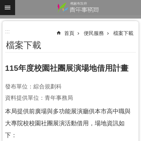
跳到主要內容區塊
進
:::
階
首頁
便民服務
檔案下載
搜
檔案下載
尋
115年度校園社團展演場地借用計畫
認
發布單位：綜合規劃科
識
我
資料提供單位：青年事務局
們
本局提供前廣場與
多功能展演廳
供
本市高中職與
業
大專院校校園社團展演活動借用，場地資訊如
務
資
下：
訊