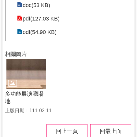
doc(53 KB)
導
覽
pdf(127.03 KB)
市
odt(54.90 KB)
政
信
箱
相關圖片
桃
園
市
政
府
多功能展演廳場
地
隱
上版日期：111-02-11
私
權
政
回上一頁
回最上面
策