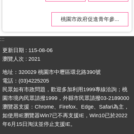
網
站
桃園市政府促進青年參...
安
全
政
:::
策
更新日期
115-08-06
政
瀏覽人次
2021
府
網
地址：320029 桃園市中壢區環北路390號
站
電話：(03)4225205
資
民眾如有市政問題，歡迎多加利用1999專線洽詢；桃
料
園市境內民眾請撥1999，外縣市民眾請撥03-2189000
開
瀏覽器支援：Chrome、Firefox、Edge、Safari為主，
放
宣
如使用IE瀏覽器Win7已不再支援IE，Win10已於2022
告
年6月15日淘汰並停止支援IE。