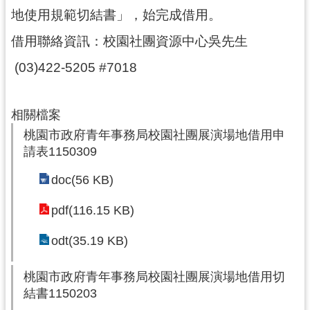
紹
地使用規範切結書」，始完成借用。
相
借用
聯絡資訊：校園社團資源中心吳先生
關
連
(03)422-5205 #7018
結
政
相關檔案
府
桃園市政府青年事務局校園社團展演場地借用申
資
請表1150309
訊
公
doc(56 KB)
開
pdf(116.15 KB)
回
odt(35.19 KB)
首
頁
桃園市政府青年事務局校園社團展演場地借用切
網
結書1150203
站