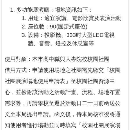
多功能展演廳：場地資訊如下：
訊
息
用途：適宜演講、電影欣賞及表演活動
公
座位數：90(固定式座位)
告
設備：投影機、333吋大型LED電視
牆、音響、燈控及休息室等
便
民
服
使用對象：本市高中職與大專院校校園社團
務
借用方式：申請使用場地之社團需先繳交「校園
桃
社團展演場地使用申請表」至校園社團資源中
青
資
心，並檢附該活動之活動計畫、流程、場地布置
源
需求等，再請學校至遲於活動日二十日前函送公
基
文至本局提出申請。函文後，待本局核准後將通
地
介
知使用者進行場勘並同時填寫「校園社團展演場