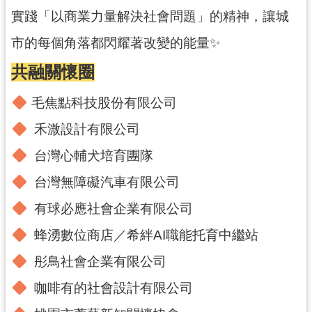
實踐「以商業力量解決社會問題」的精神，讓城
訊
市的每個角落都閃耀著改變的能量✨
息
公
共融關懷圈
告
毛焦點科技股份有限公司
便
民
禾溦設計有限公司
服
務
台灣心輔犬培育團隊
台灣無障礙汽車有限公司
桃
青
有球必應社會企業有限公司
資
源
蜂湧數位商店／希絆AI職能托育中繼站
彤鳥社會企業有限公司
基
地
咖啡有的社會設計有限公司
介