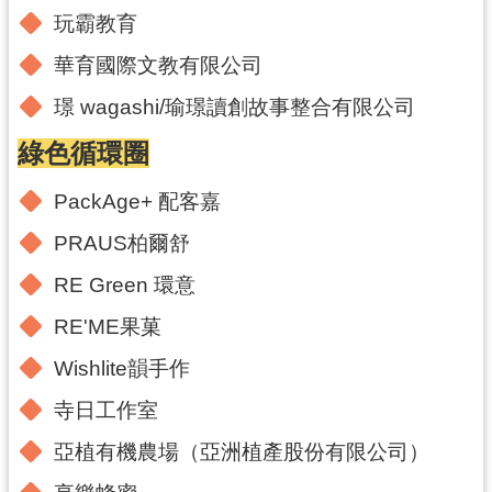
導
玩霸教育
覽
華育國際文教有限公司
市
璟 wagashi/瑜璟讀創故事整合有限公司
政
信
綠色循環圈
箱
PackAge+ 配客嘉
桃
PRAUS柏爾舒
園
市
RE Green 環意
政
府
RE'ME果菓
Wishlite韻手作
隱
私
寺日工作室
權
亞植有機農場（亞洲植產股份有限公司）
政
策