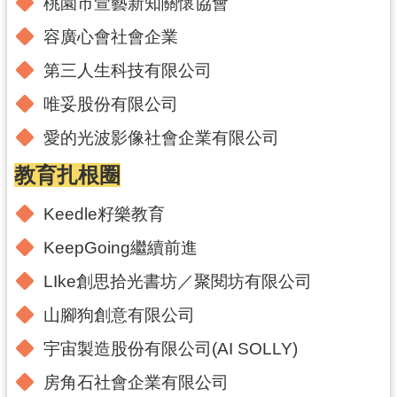
紹
桃園市萱藝新知關懷協會
容廣心會社會企業
相
關
第三人生科技有限公司
連
結
唯妥股份有限公司
政
愛的光波影像社會企業有限公司
府
教育扎根圈
資
訊
Keedle籽樂教育
公
開
KeepGoing繼續前進
LIke創思拾光書坊／聚閱坊有限公司
回
山腳狗創意有限公司
首
頁
宇宙製造股份有限公司(AI SOLLY)
網
房角石社會企業有限公司
站