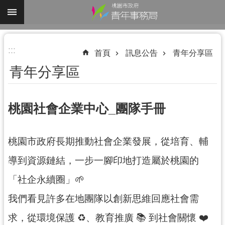
跳到主要內容區塊
進
:::
階
首頁
訊息公告
青年分享區
搜
青年分享區
尋
桃園社會企業中心_團隊手冊
認
桃園市政府長期推動社會企業發展，從培育、輔
識
我
導到資源鏈結，一步一腳印地打造屬於桃園的
們
「社企永續圈」🌱
業
我們看見許多在地團隊以創新思維回應社會需
務
資
求，從環境保護 ♻️、教育推廣 📚 到社會關懷 ❤️
訊