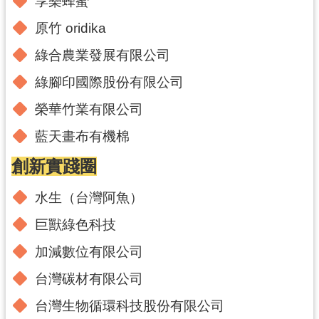
享樂蜂蜜
網
原竹 oridika
站
綠合農業發展有限公司
安
全
綠腳印國際股份有限公司
政
策
榮華竹業有限公司
藍天畫布有機棉
政
府
創新實踐圈
網
站
水生（台灣阿魚）
資
料
巨獸綠色科技
開
加減數位有限公司
放
宣
台灣碳材有限公司
告
台灣生物循環科技股份有限公司