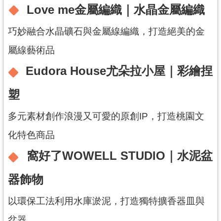
Love me金屬編織｜水晶金屬編織
訊
息
巧妙融合水晶礦石與金屬線編織，打造絕美的金
公
屬線藝術品
告
Eudora House尤朵拉小屋｜彩繪捏
便
民
塑
服
務
多元素材創作浪漫又可愛的原創IP，打造桃園文
桃
化特色商品
青
資
窩好了WOWELL STUDIO｜水泥盆
源
器飾物
基
地
以環保工法利用水庫淤泥，打造獨特擴香器皿與
介
盆器