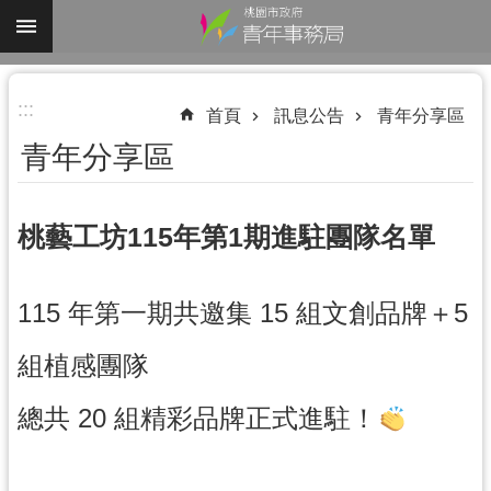
跳到主要內容區塊
進
:::
階
首頁
訊息公告
青年分享區
搜
青年分享區
尋
桃藝工坊115年第1期進駐團隊名單
認
115 年第一期共邀集 15 組文創品牌＋5
識
我
組植感團隊
們
業
總共 20 組精彩品牌正式進駐！
務
資
訊