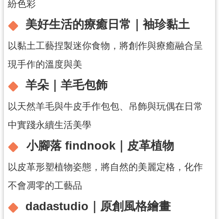
紛色彩
導
覽
美好生活的療癒日常｜袖珍黏土
市
以黏土工藝捏製迷你食物，將創作與療癒融合呈
政
現手作的溫度與美
信
箱
羊朵｜羊毛包飾
桃
以天然羊毛與牛皮手作包包、吊飾與玩偶在日常
園
市
中實踐永續生活美學
政
府
小腳落 findnook｜皮革植物
以皮革形塑植物姿態，將自然的美麗定格，化作
隱
私
不會凋零的工藝品
權
政
dadastudio｜原創風格繪畫
策