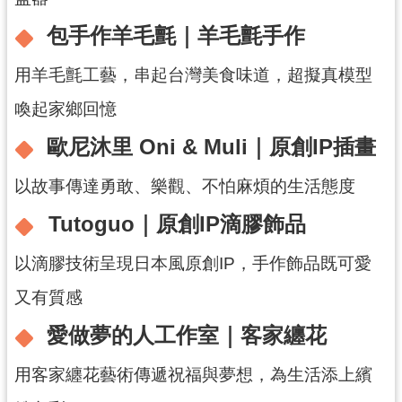
紹
包手作羊毛氈｜羊毛氈手作
相
關
用羊毛氈工藝，串起台灣美食味道，超擬真模型
連
結
喚起家鄉回憶
政
歐尼沐里 Oni & Muli｜原創IP插畫
府
資
以故事傳達勇敢、樂觀、不怕麻煩的生活態度
訊
Tutoguo｜原創IP滴膠飾品
公
開
以滴膠技術呈現日本風原創IP，手作飾品既可愛
又有質感
回
首
愛做夢的人工作室｜客家纏花
頁
用客家纏花藝術傳遞祝福與夢想，為生活添上繽
網
站