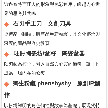
透過奇特而迷人的形象與色彩運用，喚起內心世
網
界的思考與共鳴
站
安
石刃手工刀｜文創刀具
全
政
從傳產中翻轉，將產品重新轉譯，具文化傳承與
策
深度的商品與歷史教育
政
府
玨冊陶瓷坊/盆籽｜陶瓷盆器
網
站
以陶藝為核心，融入自然與心靈的節奏，讓手作
資
成為一場內在的修復
料
開
狗生粉難 phenshyshy｜原創IP創
放
宣
作
告
以粉粉鮮明的角色個性與故事為基礎，展現獨特